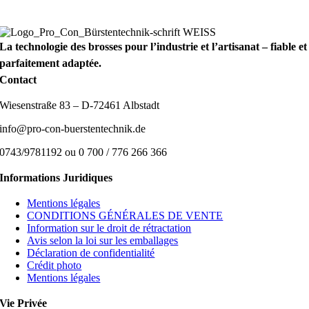
La technologie des brosses pour l’industrie et l’artisanat – fiable et
parfaitement adaptée.
Contact
Wiesenstraße 83 – D-72461 Albstadt
info@pro-con-buerstentechnik.de
0743/9781192 ou 0 700 / 776 266 366
Informations Juridiques
Mentions légales
CONDITIONS GÉNÉRALES DE VENTE
Information sur le droit de rétractation
Avis selon la loi sur les emballages
Déclaration de confidentialité
Crédit photo
Mentions légales
Vie Privée