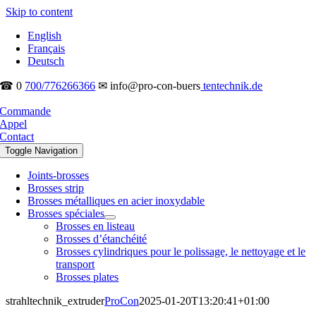
Skip to content
English
Français
Deutsch
☎ 0
700/776266366
✉ info@pro-con-buers
tentechnik.de
Commande
Appel
Contact
Toggle Navigation
Joints-brosses
Brosses strip
Brosses métalliques en acier inoxydable
Brosses spéciales
Brosses en listeau
Brosses d’étanchéité
Brosses cylindriques pour le polissage, le nettoyage et le
transport
Brosses plates
strahltechnik_extruder
ProCon
2025-01-20T13:20:41+01:00