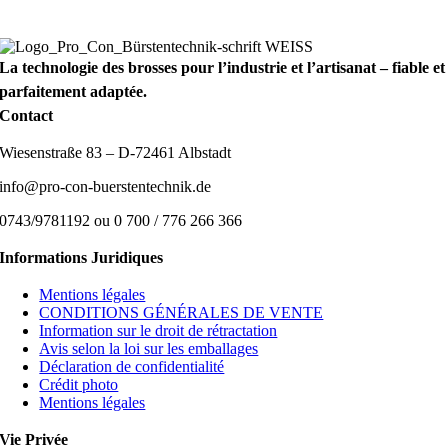
La technologie des brosses pour l’industrie et l’artisanat – fiable et
parfaitement adaptée.
Contact
Wiesenstraße 83 – D-72461 Albstadt
info@pro-con-buerstentechnik.de
0743/9781192 ou 0 700 / 776 266 366
Informations Juridiques
Mentions légales
CONDITIONS GÉNÉRALES DE VENTE
Information sur le droit de rétractation
Avis selon la loi sur les emballages
Déclaration de confidentialité
Crédit photo
Mentions légales
Vie Privée