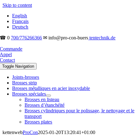
Skip to content
English
Français
Deutsch
☎ 0
700/776266366
✉ info@pro-con-buers
tentechnik.de
Commande
Appel
Contact
Toggle Navigation
Joints-brosses
Brosses strip
Brosses métalliques en acier inoxydable
Brosses spéciales
Brosses en listeau
Brosses d’étanchéité
Brosses cylindriques pour le polissage, le nettoyage et le
transport
Brosses plates
kettenweb
ProCon
2025-01-20T13:20:41+01:00