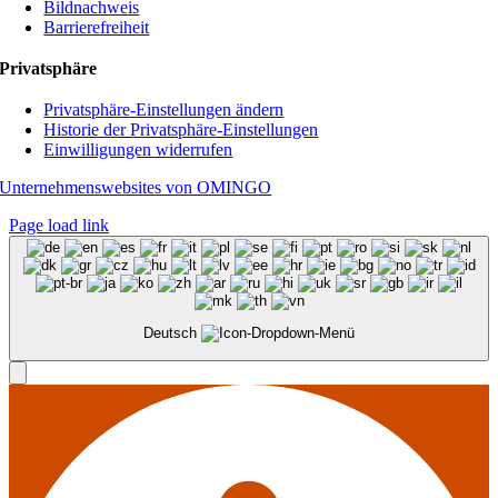
Bildnachweis
Barrierefreiheit
Privatsphäre
Privatsphäre-Einstellungen ändern
Historie der Privatsphäre-Einstellungen
Einwilligungen widerrufen
Unternehmenswebsites von OMINGO
Page load link
Deutsch