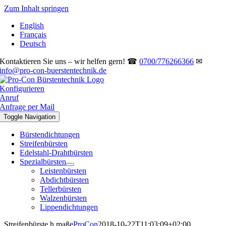
Zum Inhalt springen
English
Français
Deutsch
Kontaktieren Sie uns – wir helfen gern! ☎
0700/776266366
✉
info@pro-con-buerstentechnik.de
Konfigurieren
Anruf
Anfrage per Mail
Toggle Navigation
Bürstendichtungen
Streifenbürsten
Edelstahl-Drahtbürsten
Spezialbürsten
Leistenbürsten
Abdichtbürsten
Tellerbürsten
Walzenbürsten
Lippendichtungen
Streifenbürste h maße
ProCon
2018-10-22T11:03:09+02:00