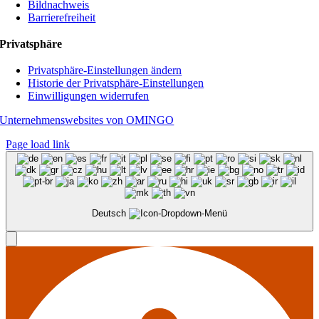
Bildnachweis
Barrierefreiheit
Privatsphäre
Privatsphäre-Einstellungen ändern
Historie der Privatsphäre-Einstellungen
Einwilligungen widerrufen
Unternehmenswebsites von OMINGO
Page load link
Deutsch