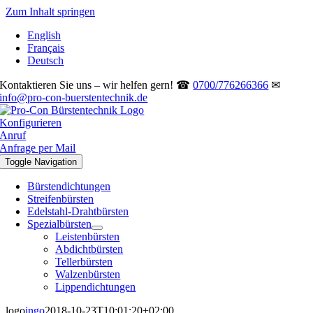
Zum Inhalt springen
English
Français
Deutsch
Kontaktieren Sie uns – wir helfen gern! ☎
0700/776266366
✉
info@pro-con-buerstentechnik.de
Konfigurieren
Anruf
Anfrage per Mail
Toggle Navigation
Bürstendichtungen
Streifenbürsten
Edelstahl-Drahtbürsten
Spezialbürsten
Leistenbürsten
Abdichtbürsten
Tellerbürsten
Walzenbürsten
Lippendichtungen
logo
ingo
2018-10-23T10:01:20+02:00