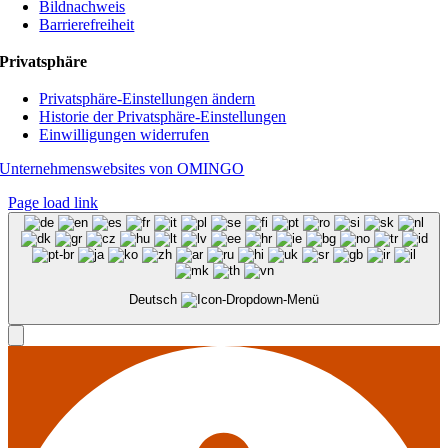
Bildnachweis
Barrierefreiheit
Privatsphäre
Privatsphäre-Einstellungen ändern
Historie der Privatsphäre-Einstellungen
Einwilligungen widerrufen
Unternehmenswebsites von OMINGO
Page load link
Deutsch