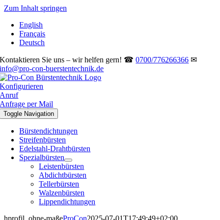
Zum Inhalt springen
English
Français
Deutsch
Kontaktieren Sie uns – wir helfen gern! ☎
0700/776266366
✉
info@pro-con-buerstentechnik.de
Konfigurieren
Anruf
Anfrage per Mail
Toggle Navigation
Bürstendichtungen
Streifenbürsten
Edelstahl-Drahtbürsten
Spezialbürsten
Leistenbürsten
Abdichtbürsten
Tellerbürsten
Walzenbürsten
Lippendichtungen
hprofil_ohne-maße
ProCon
2025-07-01T17:49:49+02:00