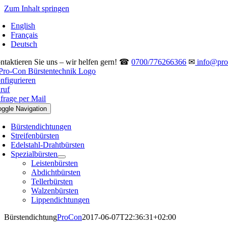
Zum Inhalt springen
English
Français
Deutsch
ntaktieren Sie uns – wir helfen gern! ☎
0700/776266366
✉
info@pro-
nfigurieren
ruf
frage per Mail
oggle Navigation
Bürstendichtungen
Streifenbürsten
Edelstahl-Drahtbürsten
Spezialbürsten
Leistenbürsten
Abdichtbürsten
Tellerbürsten
Walzenbürsten
Lippendichtungen
Bürstendichtung
ProCon
2017-06-07T22:36:31+02:00