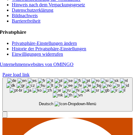
Hinweis nach dem Verpackungsgesetz
Datenschutzerklärung
Bildnachweis
Barrierefreiheit
Privatsphäre
Privatsphäre-Einstellungen ändern
Historie der Privatsphäre-Einstellungen
Einwilligungen widerrufen
Unternehmenswebsites von OMINGO
Page load link
Deutsch