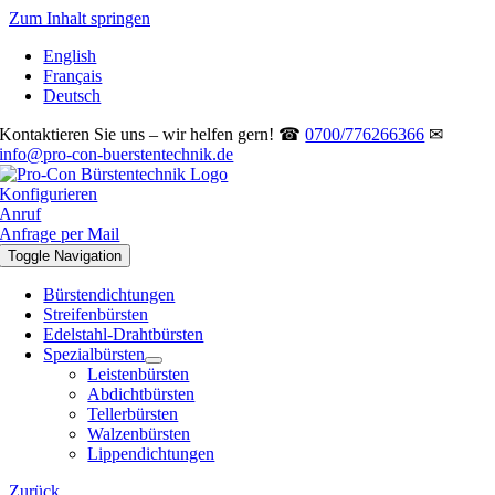
Zum Inhalt springen
English
Français
Deutsch
Kontaktieren Sie uns – wir helfen gern! ☎
0700/776266366
✉
info@pro-con-buerstentechnik.de
Konfigurieren
Anruf
Anfrage per Mail
Toggle Navigation
Bürstendichtungen
Streifenbürsten
Edelstahl-Drahtbürsten
Spezialbürsten
Leistenbürsten
Abdichtbürsten
Tellerbürsten
Walzenbürsten
Lippendichtungen
Zurück