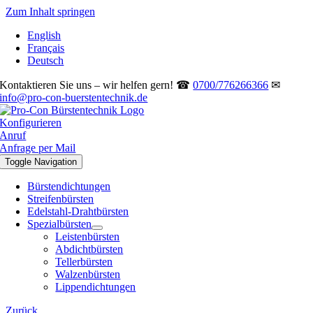
Zum Inhalt springen
English
Français
Deutsch
Kontaktieren Sie uns – wir helfen gern! ☎
0700/776266366
✉
info@pro-con-buerstentechnik.de
Konfigurieren
Anruf
Anfrage per Mail
Toggle Navigation
Bürstendichtungen
Streifenbürsten
Edelstahl-Drahtbürsten
Spezialbürsten
Leistenbürsten
Abdichtbürsten
Tellerbürsten
Walzenbürsten
Lippendichtungen
Zurück