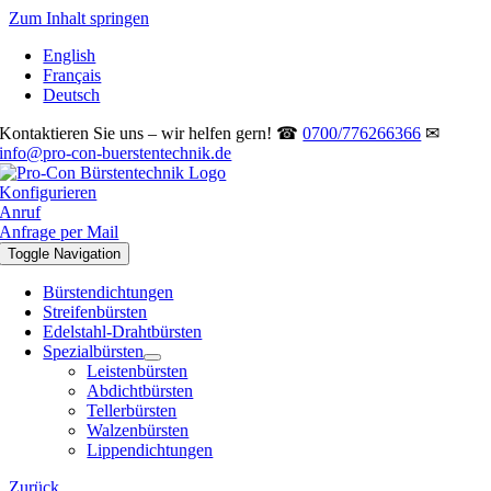
Zum Inhalt springen
English
Français
Deutsch
Kontaktieren Sie uns – wir helfen gern! ☎
0700/776266366
✉
info@pro-con-buerstentechnik.de
Konfigurieren
Anruf
Anfrage per Mail
Toggle Navigation
Bürstendichtungen
Streifenbürsten
Edelstahl-Drahtbürsten
Spezialbürsten
Leistenbürsten
Abdichtbürsten
Tellerbürsten
Walzenbürsten
Lippendichtungen
Zurück