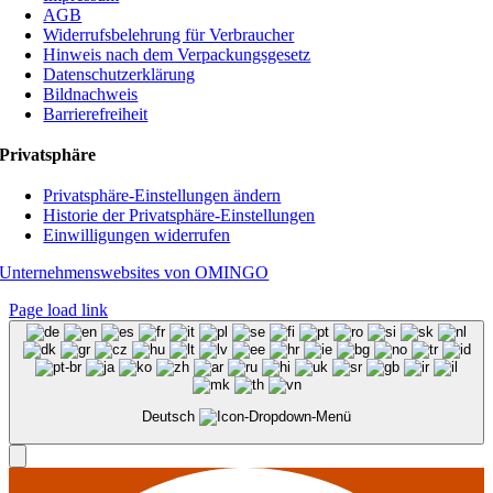
AGB
Widerrufsbelehrung für Verbraucher
Hinweis nach dem Verpackungsgesetz
Datenschutzerklärung
Bildnachweis
Barrierefreiheit
Privatsphäre
Privatsphäre-Einstellungen ändern
Historie der Privatsphäre-Einstellungen
Einwilligungen widerrufen
Unternehmenswebsites von OMINGO
Page load link
Deutsch