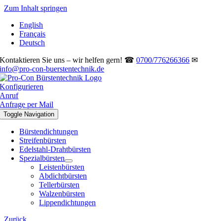
Zum Inhalt springen
English
Français
Deutsch
Kontaktieren Sie uns – wir helfen gern! ☎
0700/776266366
✉
info@pro-con-buerstentechnik.de
Konfigurieren
Anruf
Anfrage per Mail
Toggle Navigation
Bürstendichtungen
Streifenbürsten
Edelstahl-Drahtbürsten
Spezialbürsten
Leistenbürsten
Abdichtbürsten
Tellerbürsten
Walzenbürsten
Lippendichtungen
Zurück