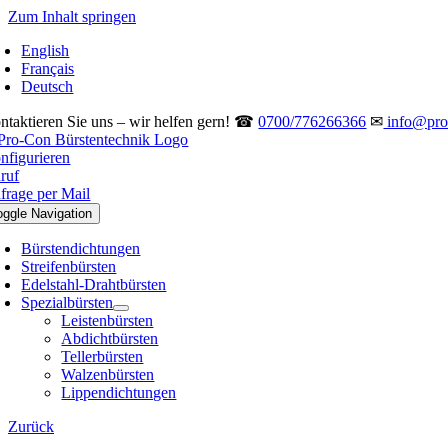
Zum Inhalt springen
English
Français
Deutsch
ntaktieren Sie uns – wir helfen gern! ☎
0700/776266366
✉
info@pro-
nfigurieren
ruf
frage per Mail
oggle Navigation
Bürstendichtungen
Streifenbürsten
Edelstahl-Drahtbürsten
Spezialbürsten
Leistenbürsten
Abdichtbürsten
Tellerbürsten
Walzenbürsten
Lippendichtungen
Zurück