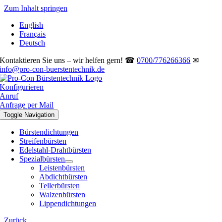
Zum Inhalt springen
English
Français
Deutsch
Kontaktieren Sie uns – wir helfen gern! ☎
0700/776266366
✉
info@pro-con-buerstentechnik.de
Konfigurieren
Anruf
Anfrage per Mail
Toggle Navigation
Bürstendichtungen
Streifenbürsten
Edelstahl-Drahtbürsten
Spezialbürsten
Leistenbürsten
Abdichtbürsten
Tellerbürsten
Walzenbürsten
Lippendichtungen
Zurück