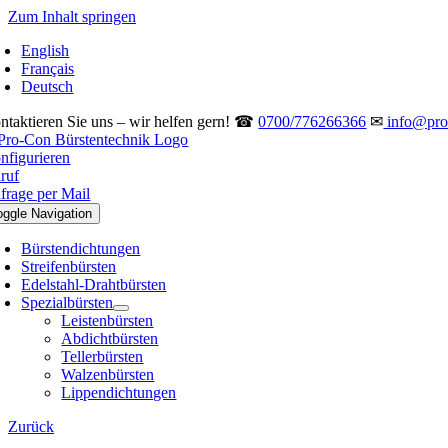
Zum Inhalt springen
English
Français
Deutsch
ntaktieren Sie uns – wir helfen gern! ☎
0700/776266366
✉
info@pro-
nfigurieren
ruf
frage per Mail
oggle Navigation
Bürstendichtungen
Streifenbürsten
Edelstahl-Drahtbürsten
Spezialbürsten
Leistenbürsten
Abdichtbürsten
Tellerbürsten
Walzenbürsten
Lippendichtungen
Zurück