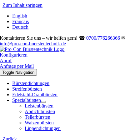
Zum Inhalt springen
English
Français
Deutsch
Kontaktieren Sie uns – wir helfen gern! ☎
0700/776266366
✉
info@pro-con-buerstentechnik.de
Konfigurieren
Anruf
Anfrage per Mail
Toggle Navigation
Bürstendichtungen
Streifenbürsten
Edelstahl-Drahtbürsten
Spezialbürsten
Leistenbürsten
Abdichtbürsten
Tellerbürsten
Walzenbürsten
Lippendichtungen
Zurück