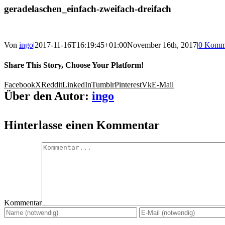
geradelaschen_einfach-zweifach-dreifach
Von
ingo
|
2017-11-16T16:19:45+01:00
November 16th, 2017
|
0 Komm
Share This Story, Choose Your Platform!
Facebook
X
Reddit
LinkedIn
Tumblr
Pinterest
Vk
E-Mail
Über den Autor:
ingo
Hinterlasse einen Kommentar
Kommentar