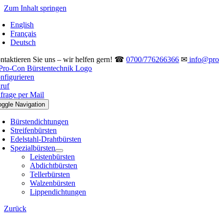
Zum Inhalt springen
English
Français
Deutsch
ntaktieren Sie uns – wir helfen gern! ☎
0700/776266366
✉
info@pro-
nfigurieren
ruf
frage per Mail
oggle Navigation
Bürstendichtungen
Streifenbürsten
Edelstahl-Drahtbürsten
Spezialbürsten
Leistenbürsten
Abdichtbürsten
Tellerbürsten
Walzenbürsten
Lippendichtungen
Zurück