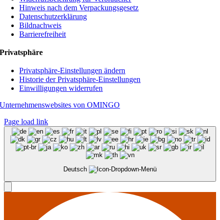
Hinweis nach dem Verpackungsgesetz
Datenschutzerklärung
Bildnachweis
Barrierefreiheit
Privatsphäre
Privatsphäre-Einstellungen ändern
Historie der Privatsphäre-Einstellungen
Einwilligungen widerrufen
Unternehmenswebsites von OMINGO
Page load link
Deutsch