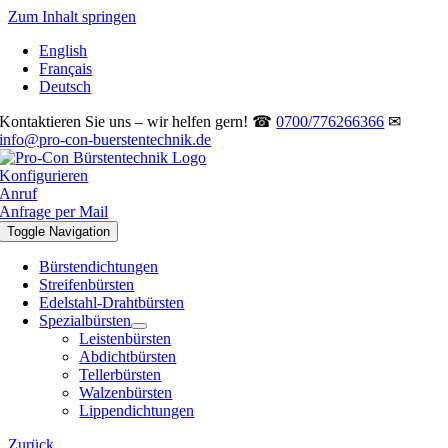
Zum Inhalt springen
English
Français
Deutsch
Kontaktieren Sie uns – wir helfen gern! ☎
0700/776266366
✉
info@pro-con-buerstentechnik.de
Konfigurieren
Anruf
Anfrage per Mail
Toggle Navigation
Bürstendichtungen
Streifenbürsten
Edelstahl-Drahtbürsten
Spezialbürsten
Leistenbürsten
Abdichtbürsten
Tellerbürsten
Walzenbürsten
Lippendichtungen
Zurück