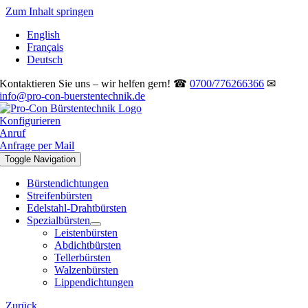
Zum Inhalt springen
English
Français
Deutsch
Kontaktieren Sie uns – wir helfen gern! ☎
0700/776266366
✉
info@pro-con-buerstentechnik.de
Konfigurieren
Anruf
Anfrage per Mail
Toggle Navigation
Bürstendichtungen
Streifenbürsten
Edelstahl-Drahtbürsten
Spezialbürsten
Leistenbürsten
Abdichtbürsten
Tellerbürsten
Walzenbürsten
Lippendichtungen
Zurück