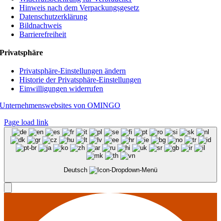
Hinweis nach dem Verpackungsgesetz
Datenschutzerklärung
Bildnachweis
Barrierefreiheit
Privatsphäre
Privatsphäre-Einstellungen ändern
Historie der Privatsphäre-Einstellungen
Einwilligungen widerrufen
Unternehmenswebsites von OMINGO
Page load link
Deutsch