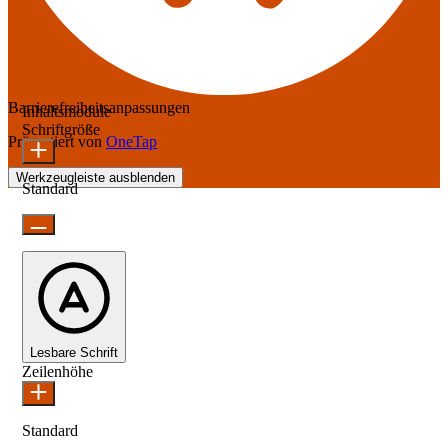
Barrierefreiheitsanpassungen
Inhaltsmodule
Schriftgröße
Präsentiert von
OneTap
Werkzeugleiste ausblenden
Standard
Lesbare Schrift
Zeilenhöhe
Standard