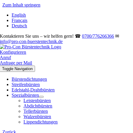
Zum Inhalt springen
English
Français
Deutsch
Kontaktieren Sie uns – wir helfen gern! ☎
0700/776266366
✉
info@pro-con-buerstentechnik.de
Konfigurieren
Anruf
Anfrage per Mail
Toggle Navigation
Bürstendichtungen
Streifenbürsten
Edelstahl-Drahtbürsten
Spezialbürsten
Leistenbürsten
Abdichtbürsten
Tellerbürsten
Walzenbürsten
Lippendichtungen
Zurück