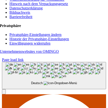
Hinweis nach dem Verpackungsgesetz
Datenschutzerklärung
Bildnachweis
Barrierefreiheit
Privatsphäre
Privatsphäre-Einstellungen ändern
Historie der Privatsphäre-Einstellungen
Einwilligungen widerrufen
Unternehmenswebsites von OMINGO
Page load link
Deutsch