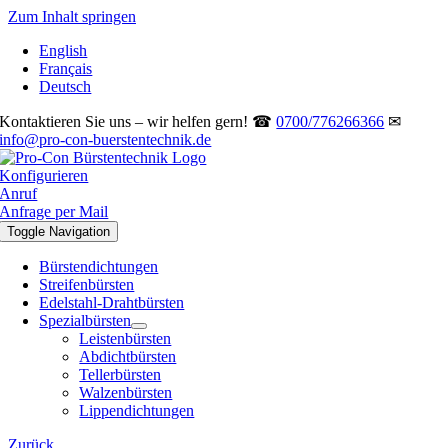
Zum Inhalt springen
English
Français
Deutsch
Kontaktieren Sie uns – wir helfen gern! ☎
0700/776266366
✉
info@pro-con-buerstentechnik.de
Konfigurieren
Anruf
Anfrage per Mail
Toggle Navigation
Bürstendichtungen
Streifenbürsten
Edelstahl-Drahtbürsten
Spezialbürsten
Leistenbürsten
Abdichtbürsten
Tellerbürsten
Walzenbürsten
Lippendichtungen
Zurück