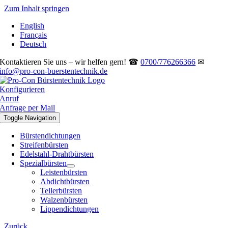
Zum Inhalt springen
English
Français
Deutsch
Kontaktieren Sie uns – wir helfen gern! ☎
0700/776266366
✉
info@pro-con-buerstentechnik.de
Konfigurieren
Anruf
Anfrage per Mail
Toggle Navigation
Bürstendichtungen
Streifenbürsten
Edelstahl-Drahtbürsten
Spezialbürsten
Leistenbürsten
Abdichtbürsten
Tellerbürsten
Walzenbürsten
Lippendichtungen
Zurück