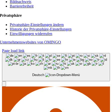
Bildnachweis
Barrierefreiheit
Privatsphäre
Privatsphäre-Einstellungen ändern
Historie der Privatsphäre-Einstellungen
Einwilligungen widerrufen
Unternehmenswebsites von OMINGO
Page load link
Deutsch