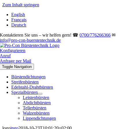
Zum Inhalt springen
English
Français
Deutsch
Kontaktieren Sie uns – wir helfen gern! ☎
0700/776266366
✉
info@pro-con-buerstentechnik.de
Konfigurieren
Anruf
Anfrage per Mail
Toggle Navigation
Bürstendichtungen
Streifenbürsten
Edelstahl-Drahtbürsten
Spezialbürsten
Leistenbürsten
Abdichtbürsten
Tellerbürsten
Walzenbürsten
Lippendichtungen
logo
ingo
2018-10-23T10:01:20+02:00