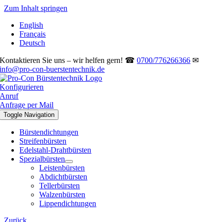
Zum Inhalt springen
English
Français
Deutsch
Kontaktieren Sie uns – wir helfen gern! ☎
0700/776266366
✉
info@pro-con-buerstentechnik.de
Konfigurieren
Anruf
Anfrage per Mail
Toggle Navigation
Bürstendichtungen
Streifenbürsten
Edelstahl-Drahtbürsten
Spezialbürsten
Leistenbürsten
Abdichtbürsten
Tellerbürsten
Walzenbürsten
Lippendichtungen
Zurück