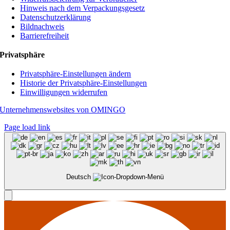
Hinweis nach dem Verpackungsgesetz
Datenschutzerklärung
Bildnachweis
Barrierefreiheit
Privatsphäre
Privatsphäre-Einstellungen ändern
Historie der Privatsphäre-Einstellungen
Einwilligungen widerrufen
Unternehmenswebsites von OMINGO
Page load link
Deutsch