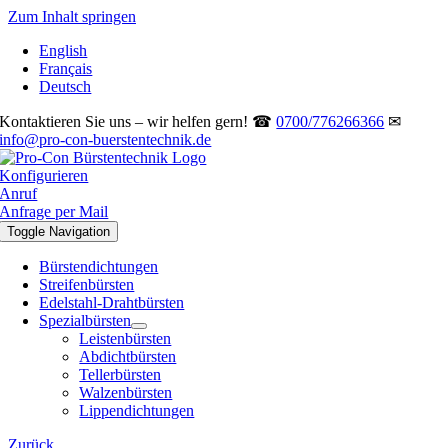
Zum Inhalt springen
English
Français
Deutsch
Kontaktieren Sie uns – wir helfen gern! ☎
0700/776266366
✉
info@pro-con-buerstentechnik.de
Konfigurieren
Anruf
Anfrage per Mail
Toggle Navigation
Bürstendichtungen
Streifenbürsten
Edelstahl-Drahtbürsten
Spezialbürsten
Leistenbürsten
Abdichtbürsten
Tellerbürsten
Walzenbürsten
Lippendichtungen
Zurück