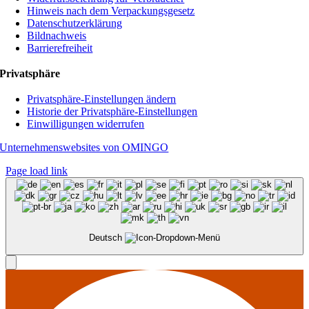
Hinweis nach dem Verpackungsgesetz
Datenschutzerklärung
Bildnachweis
Barrierefreiheit
Privatsphäre
Privatsphäre-Einstellungen ändern
Historie der Privatsphäre-Einstellungen
Einwilligungen widerrufen
Unternehmenswebsites von OMINGO
Page load link
Deutsch