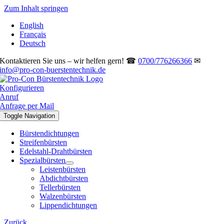
Zum Inhalt springen
English
Français
Deutsch
Kontaktieren Sie uns – wir helfen gern! ☎
0700/776266366
✉
info@pro-con-buerstentechnik.de
Konfigurieren
Anruf
Anfrage per Mail
Toggle Navigation
Bürstendichtungen
Streifenbürsten
Edelstahl-Drahtbürsten
Spezialbürsten
Leistenbürsten
Abdichtbürsten
Tellerbürsten
Walzenbürsten
Lippendichtungen
Zurück