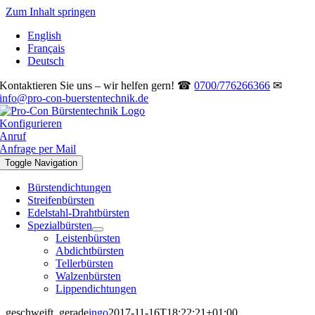
Zum Inhalt springen
English
Français
Deutsch
Kontaktieren Sie uns – wir helfen gern! ☎
0700/776266366
✉
info@pro-con-buerstentechnik.de
Konfigurieren
Anruf
Anfrage per Mail
Toggle Navigation
Bürstendichtungen
Streifenbürsten
Edelstahl-Drahtbürsten
Spezialbürsten
Leistenbürsten
Abdichtbürsten
Tellerbürsten
Walzenbürsten
Lippendichtungen
geschweift_gerade
ingo
2017-11-16T18:22:21+01:00