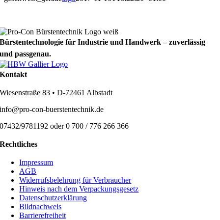
Bürstentechnologie für Industrie und Handwerk – zuverlässig
und passgenau.
Kontakt
Wiesenstraße 83 • D-72461 Albstadt
info@pro-con-buerstentechnik.de
07432/9781192 oder 0 700 / 776 266 366
Rechtliches
Impressum
AGB
Widerrufsbelehrung für Verbraucher
Hinweis nach dem Verpackungsgesetz
Datenschutzerklärung
Bildnachweis
Barrierefreiheit