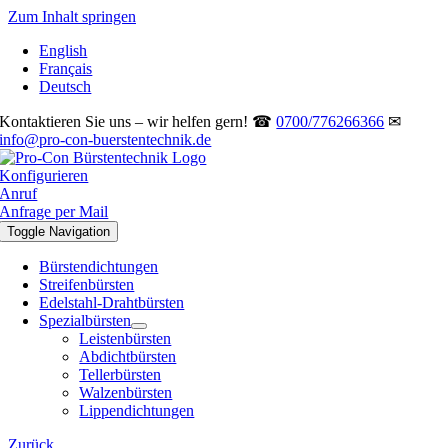
Zum Inhalt springen
English
Français
Deutsch
Kontaktieren Sie uns – wir helfen gern! ☎
0700/776266366
✉
info@pro-con-buerstentechnik.de
Konfigurieren
Anruf
Anfrage per Mail
Toggle Navigation
Bürstendichtungen
Streifenbürsten
Edelstahl-Drahtbürsten
Spezialbürsten
Leistenbürsten
Abdichtbürsten
Tellerbürsten
Walzenbürsten
Lippendichtungen
Zurück