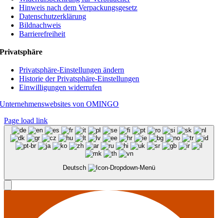
Hinweis nach dem Verpackungsgesetz
Datenschutzerklärung
Bildnachweis
Barrierefreiheit
Privatsphäre
Privatsphäre-Einstellungen ändern
Historie der Privatsphäre-Einstellungen
Einwilligungen widerrufen
Unternehmenswebsites von OMINGO
Page load link
Deutsch