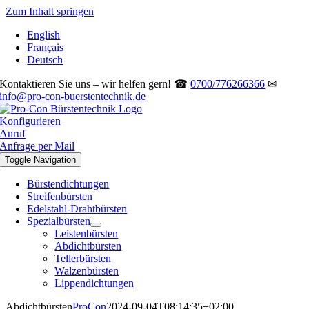
Zum Inhalt springen
English
Français
Deutsch
Kontaktieren Sie uns – wir helfen gern! ☎
0700/776266366
✉
info@pro-con-buerstentechnik.de
Konfigurieren
Anruf
Anfrage per Mail
Toggle Navigation
Bürstendichtungen
Streifenbürsten
Edelstahl-Drahtbürsten
Spezialbürsten
Leistenbürsten
Abdichtbürsten
Tellerbürsten
Walzenbürsten
Lippendichtungen
Abdichtbürsten
ProCon
2024-09-04T08:14:35+02:00