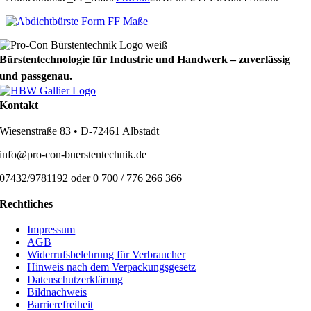
Bürstentechnologie für Industrie und Handwerk – zuverlässig
und passgenau.
Kontakt
Wiesenstraße 83 • D-72461 Albstadt
info@pro-con-buerstentechnik.de
07432/9781192 oder 0 700 / 776 266 366
Rechtliches
Impressum
AGB
Widerrufsbelehrung für Verbraucher
Hinweis nach dem Verpackungsgesetz
Datenschutzerklärung
Bildnachweis
Barrierefreiheit