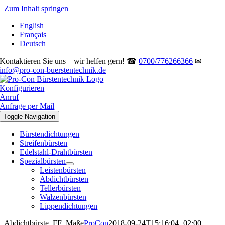
Zum Inhalt springen
English
Français
Deutsch
Kontaktieren Sie uns – wir helfen gern! ☎
0700/776266366
✉
info@pro-con-buerstentechnik.de
Konfigurieren
Anruf
Anfrage per Mail
Toggle Navigation
Bürstendichtungen
Streifenbürsten
Edelstahl-Drahtbürsten
Spezialbürsten
Leistenbürsten
Abdichtbürsten
Tellerbürsten
Walzenbürsten
Lippendichtungen
Abdichtbürste_FF_Maße
ProCon
2018-09-24T15:16:04+02:00