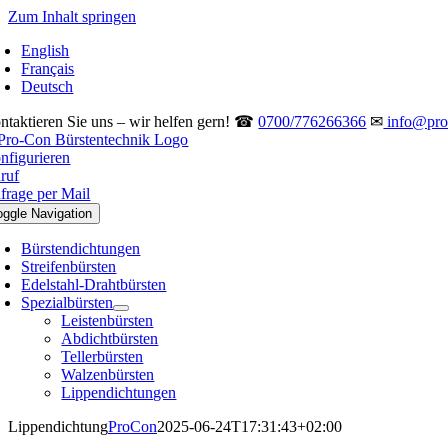
Zum Inhalt springen
English
Français
Deutsch
ntaktieren Sie uns – wir helfen gern! ☎
0700/776266366
✉
info@pro-
nfigurieren
ruf
frage per Mail
oggle Navigation
Bürstendichtungen
Streifenbürsten
Edelstahl-Drahtbürsten
Spezialbürsten
Leistenbürsten
Abdichtbürsten
Tellerbürsten
Walzenbürsten
Lippendichtungen
Lippendichtung
ProCon
2025-06-24T17:31:43+02:00