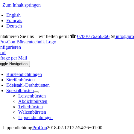
Zum Inhalt springen
English
Français
Deutsch
ntaktieren Sie uns – wir helfen gern! ☎
0700/776266366
✉
info@pro-
nfigurieren
ruf
frage per Mail
oggle Navigation
Bürstendichtungen
Streifenbürsten
Edelstahl-Drahtbürsten
Spezialbürsten
Leistenbürsten
Abdichtbürsten
Tellerbürsten
Walzenbürsten
Lippendichtungen
Lippendichtung
ProCon
2018-02-17T22:54:26+01:00