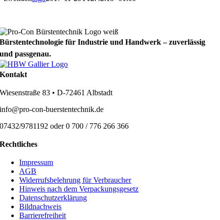
Bürstentechnologie für Industrie und Handwerk – zuverlässig
und passgenau.
Kontakt
Wiesenstraße 83 • D-72461 Albstadt
info@pro-con-buerstentechnik.de
07432/9781192 oder 0 700 / 776 266 366
Rechtliches
Impressum
AGB
Widerrufsbelehrung für Verbraucher
Hinweis nach dem Verpackungsgesetz
Datenschutzerklärung
Bildnachweis
Barrierefreiheit