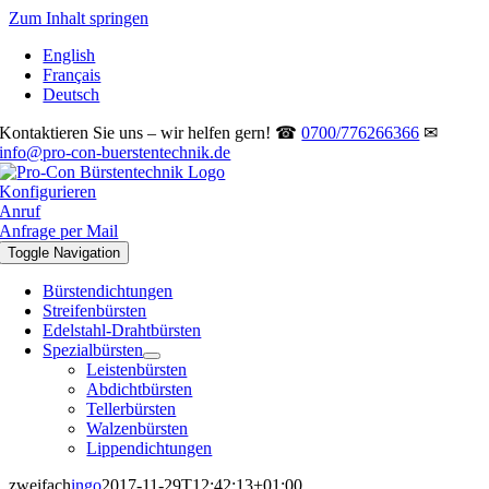
Zum Inhalt springen
English
Français
Deutsch
Kontaktieren Sie uns – wir helfen gern! ☎
0700/776266366
✉
info@pro-con-buerstentechnik.de
Konfigurieren
Anruf
Anfrage per Mail
Toggle Navigation
Bürstendichtungen
Streifenbürsten
Edelstahl-Drahtbürsten
Spezialbürsten
Leistenbürsten
Abdichtbürsten
Tellerbürsten
Walzenbürsten
Lippendichtungen
zweifach
ingo
2017-11-29T12:42:13+01:00