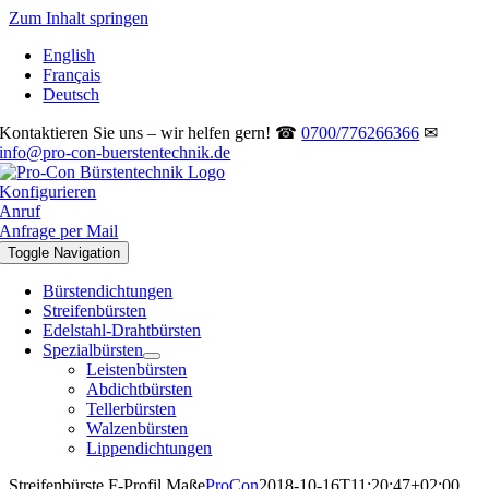
Zum Inhalt springen
English
Français
Deutsch
Kontaktieren Sie uns – wir helfen gern! ☎
0700/776266366
✉
info@pro-con-buerstentechnik.de
Konfigurieren
Anruf
Anfrage per Mail
Toggle Navigation
Bürstendichtungen
Streifenbürsten
Edelstahl-Drahtbürsten
Spezialbürsten
Leistenbürsten
Abdichtbürsten
Tellerbürsten
Walzenbürsten
Lippendichtungen
Streifenbürste F-Profil Maße
ProCon
2018-10-16T11:20:47+02:00