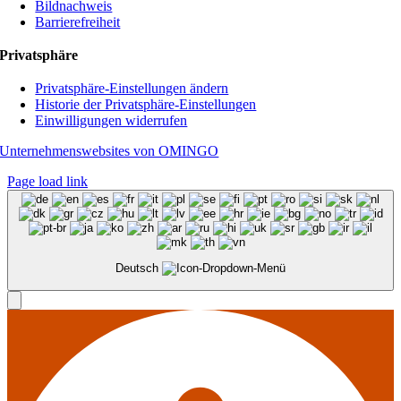
Bildnachweis
Barrierefreiheit
Privatsphäre
Privatsphäre-Einstellungen ändern
Historie der Privatsphäre-Einstellungen
Einwilligungen widerrufen
Unternehmenswebsites von OMINGO
Page load link
Deutsch