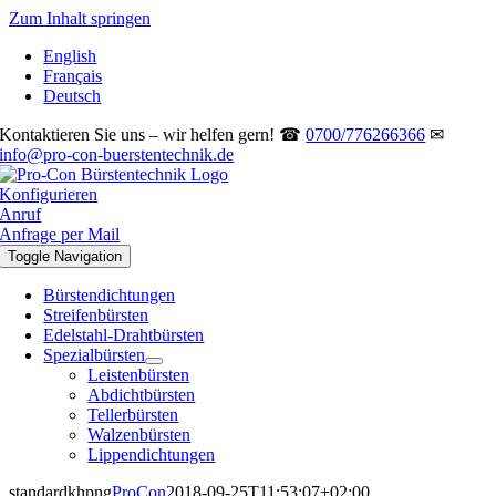
Zum Inhalt springen
English
Français
Deutsch
Kontaktieren Sie uns – wir helfen gern! ☎
0700/776266366
✉
info@pro-con-buerstentechnik.de
Konfigurieren
Anruf
Anfrage per Mail
Toggle Navigation
Bürstendichtungen
Streifenbürsten
Edelstahl-Drahtbürsten
Spezialbürsten
Leistenbürsten
Abdichtbürsten
Tellerbürsten
Walzenbürsten
Lippendichtungen
standardkhpng
ProCon
2018-09-25T11:53:07+02:00