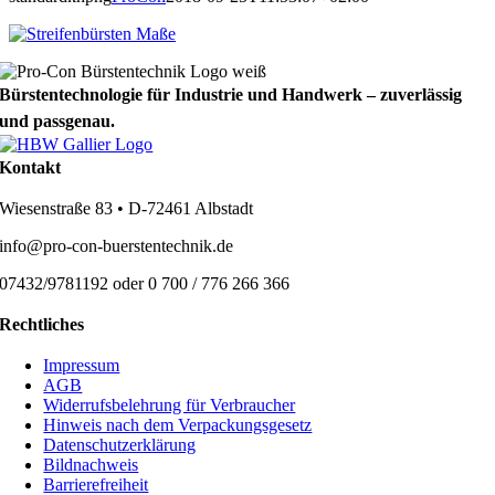
Bürstentechnologie für Industrie und Handwerk – zuverlässig
und passgenau.
Kontakt
Wiesenstraße 83 • D-72461 Albstadt
info@pro-con-buerstentechnik.de
07432/9781192 oder 0 700 / 776 266 366
Rechtliches
Impressum
AGB
Widerrufsbelehrung für Verbraucher
Hinweis nach dem Verpackungsgesetz
Datenschutzerklärung
Bildnachweis
Barrierefreiheit