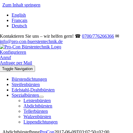
Zum Inhalt springen
English
Français
Deutsch
Kontaktieren Sie uns – wir helfen gern! ☎
0700/776266366
✉
info@pro-con-buerstentechnik.de
Konfigurieren
Anruf
Anfrage per Mail
Toggle Navigation
Bürstendichtungen
Streifenbürsten
Edelstahl-Drahtbürsten
Spezialbürsten
Leistenbürsten
Abdichtbürsten
Tellerbürsten
Walzenbürsten
Lippendichtungen
Abdichtbürstefhpng
ProCon
2017-06-09T03:07:50+02:00