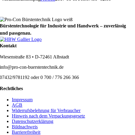
Bürstentechnologie für Industrie und Handwerk – zuverlässig
und passgenau.
Kontakt
Wiesenstraße 83 • D-72461 Albstadt
info@pro-con-buerstentechnik.de
07432/9781192 oder 0 700 / 776 266 366
Rechtliches
Impressum
AGB
Widerrufsbelehrung für Verbraucher
Hinweis nach dem Verpackungsgesetz
Datenschutzerklärung
Bildnachweis
Barrierefreiheit