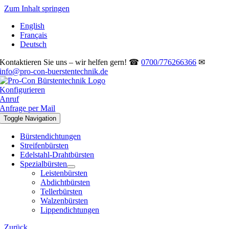
Zum Inhalt springen
English
Français
Deutsch
Kontaktieren Sie uns – wir helfen gern! ☎
0700/776266366
✉
info@pro-con-buerstentechnik.de
Konfigurieren
Anruf
Anfrage per Mail
Toggle Navigation
Bürstendichtungen
Streifenbürsten
Edelstahl-Drahtbürsten
Spezialbürsten
Leistenbürsten
Abdichtbürsten
Tellerbürsten
Walzenbürsten
Lippendichtungen
Zurück