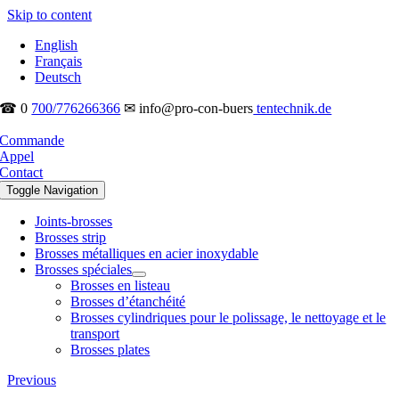
Skip to content
English
Français
Deutsch
☎ 0
700/776266366
✉ info@pro-con-buers
tentechnik.de
Commande
Appel
Contact
Toggle Navigation
Joints-brosses
Brosses strip
Brosses métalliques en acier inoxydable
Brosses spéciales
Brosses en listeau
Brosses d’étanchéité
Brosses cylindriques pour le polissage, le nettoyage et le
transport
Brosses plates
Previous