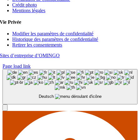
Crédit photo
Mentions légales
Vie Privée
Modifier les paramètres de confidentialité
Historique des paramètres de confidentialité
Retirer les consentements
Sites d’entreprise d’OMINGO
Page load link
Deutsch