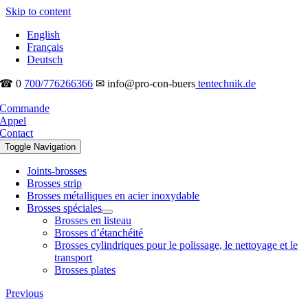
Skip to content
English
Français
Deutsch
☎ 0
700/776266366
✉ info@pro-con-buers
tentechnik.de
Commande
Appel
Contact
Toggle Navigation
Joints-brosses
Brosses strip
Brosses métalliques en acier inoxydable
Brosses spéciales
Brosses en listeau
Brosses d’étanchéité
Brosses cylindriques pour le polissage, le nettoyage et le
transport
Brosses plates
Previous