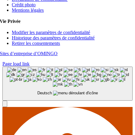
Crédit photo
Mentions légales
Vie Privée
Modifier les paramètres de confidentialité
Historique des paramètres de confidentialité
Retirer les consentements
Sites d’entreprise d’OMINGO
Page load link
Deutsch