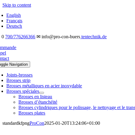
Skip to content
English
Français
Deutsch
 0
700/776266366
✉ info@pro-con-buers
tentechnik.de
mmande
pel
ntact
oggle Navigation
Joints-brosses
Brosses strip
Brosses métalliques en acier inoxydable
Brosses spéciales
Brosses en listeau
Brosses d’étanchéité
Brosses cylindriques pour le polissage, le nettoyage et le tran
Brosses plates
standardkfpng
ProCon
2025-01-20T13:24:06+01:00