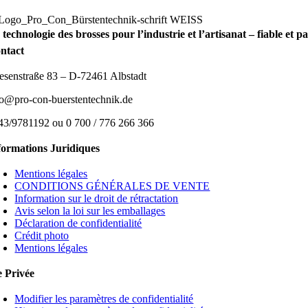
 technologie des brosses pour l’industrie et l’artisanat – fiable et 
ntact
esenstraße 83 – D-72461 Albstadt
fo@pro-con-buerstentechnik.de
43/9781192 ou 0 700 / 776 266 366
formations Juridiques
Mentions légales
CONDITIONS GÉNÉRALES DE VENTE
Information sur le droit de rétractation
Avis selon la loi sur les emballages
Déclaration de confidentialité
Crédit photo
Mentions légales
e Privée
Modifier les paramètres de confidentialité