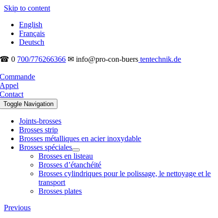
Skip to content
English
Français
Deutsch
☎ 0
700/776266366
✉ info@pro-con-buers
tentechnik.de
Commande
Appel
Contact
Toggle Navigation
Joints-brosses
Brosses strip
Brosses métalliques en acier inoxydable
Brosses spéciales
Brosses en listeau
Brosses d’étanchéité
Brosses cylindriques pour le polissage, le nettoyage et le
transport
Brosses plates
Previous