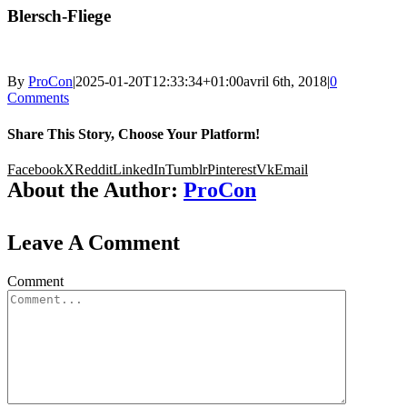
Blersch-Fliege
By
ProCon
|
2025-01-20T12:33:34+01:00
avril 6th, 2018
|
0
Comments
Share This Story, Choose Your Platform!
Facebook
X
Reddit
LinkedIn
Tumblr
Pinterest
Vk
Email
About the Author:
ProCon
Leave A Comment
Comment