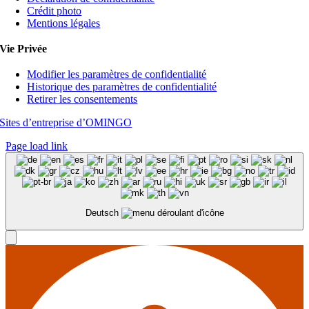
Crédit photo
Mentions légales
Vie Privée
Modifier les paramètres de confidentialité
Historique des paramètres de confidentialité
Retirer les consentements
Sites d’entreprise d’OMINGO
Page load link
Deutsch