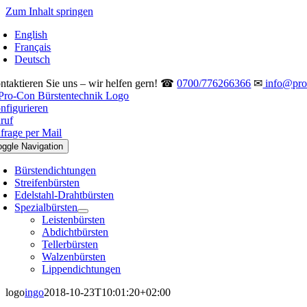
Zum Inhalt springen
English
Français
Deutsch
ntaktieren Sie uns – wir helfen gern! ☎
0700/776266366
✉
info@pro-
nfigurieren
ruf
frage per Mail
oggle Navigation
Bürstendichtungen
Streifenbürsten
Edelstahl-Drahtbürsten
Spezialbürsten
Leistenbürsten
Abdichtbürsten
Tellerbürsten
Walzenbürsten
Lippendichtungen
logo
ingo
2018-10-23T10:01:20+02:00