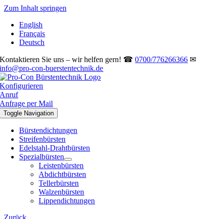
Zum Inhalt springen
English
Français
Deutsch
Kontaktieren Sie uns – wir helfen gern! ☎
0700/776266366
✉
info@pro-con-buerstentechnik.de
Konfigurieren
Anruf
Anfrage per Mail
Toggle Navigation
Bürstendichtungen
Streifenbürsten
Edelstahl-Drahtbürsten
Spezialbürsten
Leistenbürsten
Abdichtbürsten
Tellerbürsten
Walzenbürsten
Lippendichtungen
Zurück